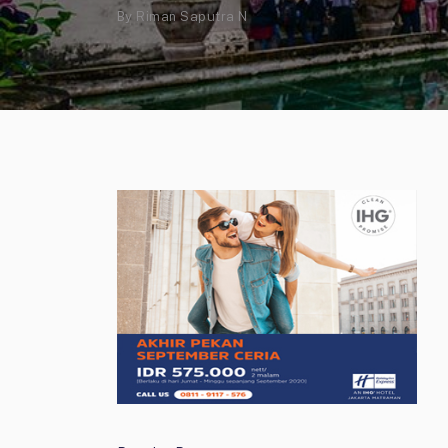
By
Riman Saputra N