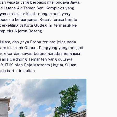
ari wisata yang berbasis nilai budaya Jawa.
 ke Istana Air Taman Sari. Kompleks yang
gan arsitektur klasik dengan seni yang
beserta keluarganya. Becak terasa begitu
erkeliling di Kota Gudeg ini, termasuk ke
Kompleks Njeron Beteng.
Islam, dan gaya Eropa terlihat jelas pada
tare ini. Inilah Gapura Panggung yang menjadi
rung, ekor dan sayap burung garuda menghiasi
ini ada Gedhong Temanten yang dulunya
8-1769 oleh Raja Mataram (Jogja), Sultan
istri-istri sultan.