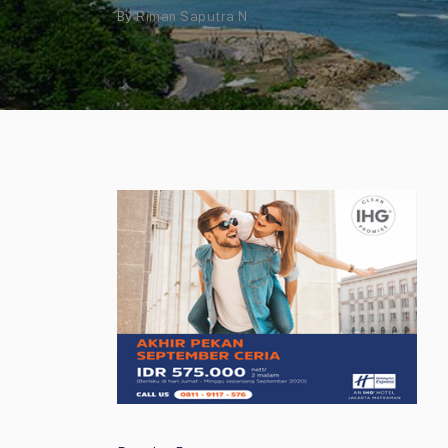
By
Riman Saputra N