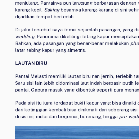
menjulang. Pantainya pun langsung berbatasan dengan t
karang kecil.
Saking
besarnya karang-karang di sini seh
dijadikan tempat berteduh.
Di jalur tersebut saya temui sejumlah pasangan, yang d
wedding
. Panorama dikelilingi tebing kapur menciptaka
Bahkan, ada pasangan yang benar-benar melakukan
pho
latar tebing kapur yang simetris.
LAUTAN BIRU
Pantai Melasti memiliki lautan biru nan jernih, terlebih ta
Satu sisi lain lebih didominasi laut indah berpasir puti
pantai. Gapura masuk yang dibentuk seperti pura mena
Pada sisi itu juga terdapat bukit kapur yang bisa dinaik
dari ketinggian kembali bisa dinikmati dari seberang sis
di sisi ini, mulai dari berjemur, berenang, hingga
pre-wed