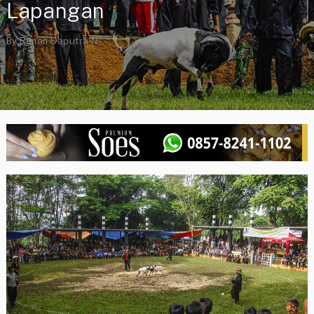
Lapangan
By
Riman Saputra N