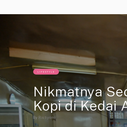
LIFESTYLE
Nikmatnya Se
Kopi di Kedai
By
Ristiyono