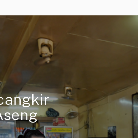
cangkir
 Aseng