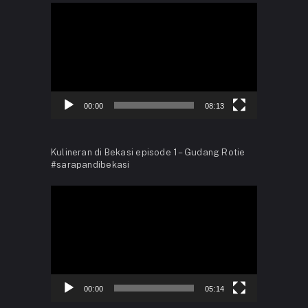
Video
Player
00:00
08:13
Kulineran di Bekasi episode 1 – Gudang Rotie
#sarapandibekasi
Video
Player
00:00
05:14