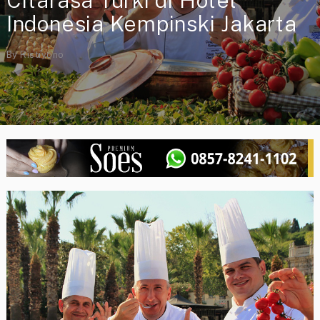
Citarasa Turki di Hotel
Indonesia Kempinski Jakarta
By
Ristiyono